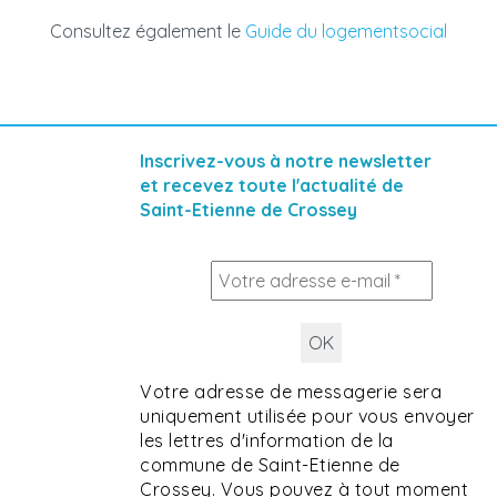
Consultez également le
Guide du logementsocial
Vous recherchez un logement social
Horaires :
?
Pensez à la location active !
Inscrivez-vous à notre newsletter
et recevez toute l'actualité de
.
Saint-Etienne de Crossey
CLIQUEZ ICI
Votre adresse de messagerie sera
uniquement utilisée pour vous envoyer
les lettres d'information de la
commune de Saint-Etienne de
Crossey. Vous pouvez à tout moment