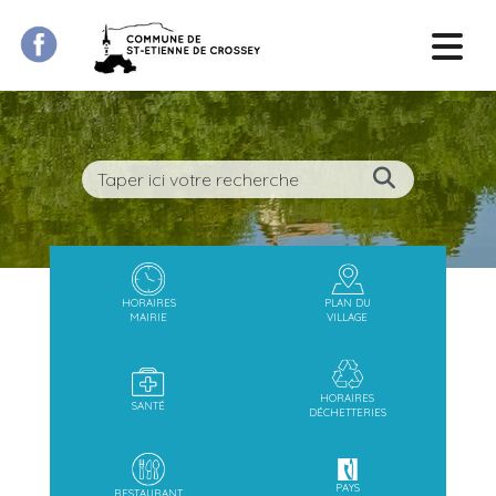
HORAIRES
PLAN DU
MAIRIE
VILLAGE
HORAIRES
SANTÉ
DÉCHETTERIES
PAYS
RESTAURANT