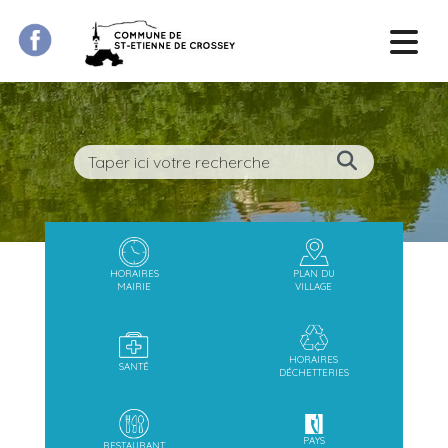
HORAIRES
PLAN DU
MAIRIE
VILLAGE
HORAIRES
SANTÉ
DÉCHETTERIES
PAYS
RESTAURANT