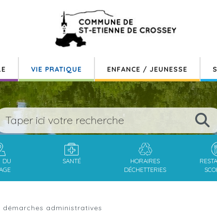
LE
VIE PRATIQUE
ENFANCE / JEUNESSE
S
N DU
SANTÉ
HORAIRES
REST
LAGE
DÉCHETTERIES
SCO
et démarches administratives