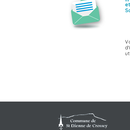
e
S
Vo
d
ut