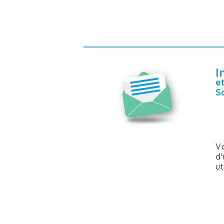
I
e
S
Vo
d
ut