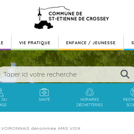
LE
VIE PRATIQUE
ENFANCE / JEUNESSE
S
N DU
SANTÉ
HORAIRES
REST
LAGE
DÉCHETTERIES
SCO
S VOIRONNAIS dénommée AMIS VOIX