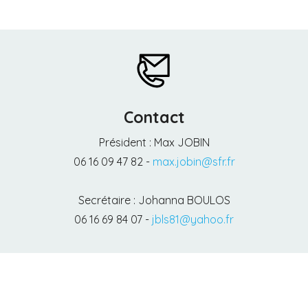
Contact
Président : Max JOBIN
06 16 09 47 82 -
max.jobin@sfr.fr
Secrétaire : Johanna BOULOS
06 16 69 84 07 -
jbls81@yahoo.fr