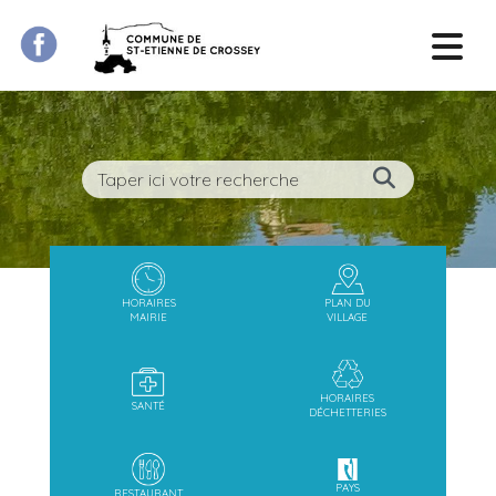
HORAIRES
PLAN DU
MAIRIE
VILLAGE
HORAIRES
SANTÉ
DÉCHETTERIES
PAYS
RESTAURANT